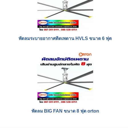
พัดลมระบายอากาศติดเพดาน HVLS ขนาด 6 ฟุต
พัดลม BIG FAN ขนาด 8 ฟุต orton