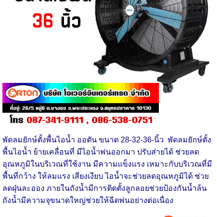
พัดลมยักษ์ตั้งพื้นไอน้ำ ออตัน ขนาด 28-32-36-นิ้ว
พัดลมยักษ์ตั้ง
พื้นไอน้ำ ย้ายเคลื่อนที่ มีไอน้ำพ่นออกมา ปรับส่ายได้ ช่วยลด
อุณหภูมิในบริเวณที่ใช้งาน มีความแข็งแรง เหมาะกับบริเวณที่มี
พื้นที่กว้าง ให้ลมแรง เสียงเงียบ ไอน้ำจะช่วยลดอุณหภูมิได้ ช่วย
ลดฝุ่นละออง ภายในถังน้ำมีการติดตั้งลูกลอยช่วยป้องกันน้ำล้น
ถังน้ำมีความจุขนาดใหญ่ช่วยให้ฉีดพ่นอย่างต่อเนื่อง