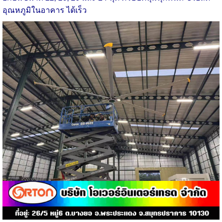
อุณหภูมิในอาคาร ได้เร็ว